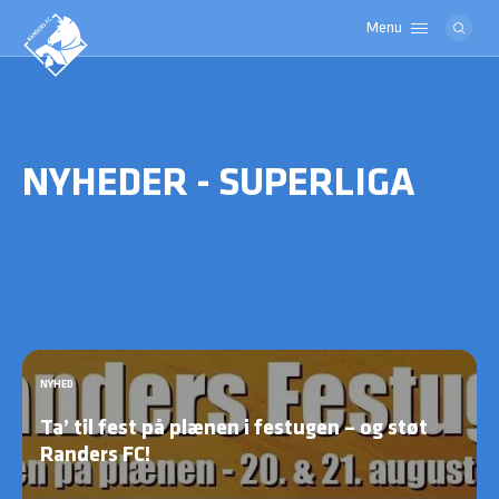
Menu
Logo
NYHEDER - SUPERLIGA
NYHED
Ta’ til fest på plænen i festugen – og støt
Randers FC!