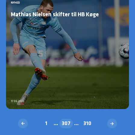
NYHED
Mathias Nielsen skifter til HB Køge
17.06.2021
1
...
307
...
310