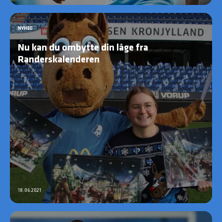
NYHED
Nu kan du ombytte din låge fra
Randerskalenderen
18.06.2021