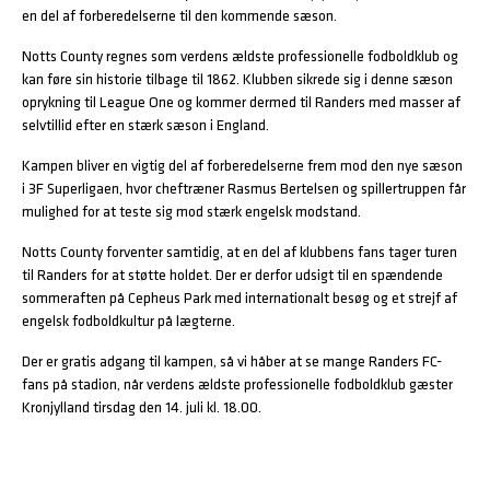
en del af forberedelserne til den kommende sæson.
Notts County regnes som verdens ældste professionelle fodboldklub og
kan føre sin historie tilbage til 1862. Klubben sikrede sig i denne sæson
oprykning til League One og kommer dermed til Randers med masser af
selvtillid efter en stærk sæson i England.
Kampen bliver en vigtig del af forberedelserne frem mod den nye sæson
i 3F Superligaen, hvor cheftræner Rasmus Bertelsen og spillertruppen får
mulighed for at teste sig mod stærk engelsk modstand.
Notts County forventer samtidig, at en del af klubbens fans tager turen
til Randers for at støtte holdet. Der er derfor udsigt til en spændende
sommeraften på Cepheus Park med internationalt besøg og et strejf af
engelsk fodboldkultur på lægterne.
Der er gratis adgang til kampen, så vi håber at se mange Randers FC-
fans på stadion, når verdens ældste professionelle fodboldklub gæster
Kronjylland tirsdag den 14. juli kl. 18.00.