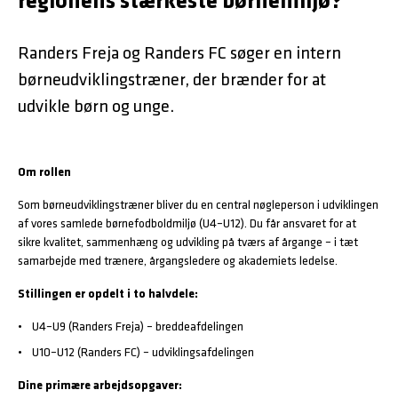
regionens stærkeste børnemiljø?
Randers Freja og Randers FC søger en intern
børneudviklingstræner, der brænder for at
udvikle børn og unge.
Om rollen
Som børneudviklingstræner bliver du en central nøgleperson i udviklingen
af vores samlede børnefodboldmiljø (U4–U12). Du får ansvaret for at
sikre kvalitet, sammenhæng og udvikling på tværs af årgange – i tæt
samarbejde med trænere, årgangsledere og akademiets ledelse.
Stillingen er opdelt i to halvdele:
U4–U9 (Randers Freja) – breddeafdelingen
U10–U12 (Randers FC) – udviklingsafdelingen
Dine primære arbejdsopgaver: