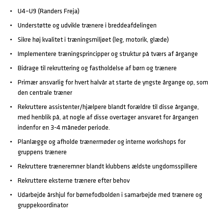
U4–U9 (Randers Freja)
Understøtte og udvikle trænere i breddeafdelingen
Sikre høj kvalitet i træningsmiljøet (leg, motorik, glæde)
Implementere træningsprincipper og struktur på tværs af årgange
Bidrage til rekruttering og fastholdelse af børn og trænere
Primær ansvarlig for hvert halvår at starte de yngste årgange op, som
den centrale træner
Rekruttere assistenter/hjælpere blandt forældre til disse årgange,
med henblik på, at nogle af disse overtager ansvaret for årgangen
indenfor en 3-4 måneder periode.
Planlægge og afholde trænermøder og interne workshops for
gruppens trænere
Rekruttere træneremner blandt klubbens ældste ungdomsspillere
Rekruttere eksterne trænere efter behov
Udarbejde årshjul for børnefodbolden i samarbejde med trænere og
gruppekoordinator