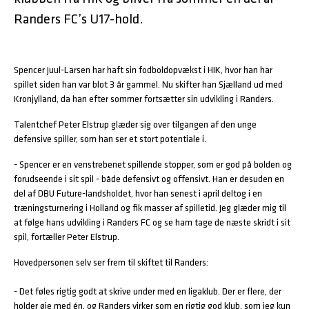
Randers FC’s U17-hold.
Spencer Juul-Larsen har haft sin fodboldopvækst i HIK, hvor han har
spillet siden han var blot 3 år gammel. Nu skifter han Sjælland ud med
Kronjylland, da han efter sommer fortsætter sin udvikling i Randers.
Talentchef Peter Elstrup glæder sig over tilgangen af den unge
defensive spiller, som han ser et stort potentiale i.
- Spencer er en venstrebenet spillende stopper, som er god på bolden og
forudseende i sit spil - både defensivt og offensivt. Han er desuden en
del af DBU Future-landsholdet, hvor han senest i april deltog i en
træningsturnering i Holland og fik masser af spilletid. Jeg glæder mig til
at følge hans udvikling i Randers FC og se ham tage de næste skridt i sit
spil, fortæller Peter Elstrup.
Hovedpersonen selv ser frem til skiftet til Randers:
- Det føles rigtig godt at skrive under med en ligaklub. Der er flere, der
holder øje med én, og Randers virker som en rigtig god klub, som jeg kun