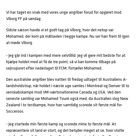
Vi har taget en snak med vores unge angriber forud for opgøret mod
Viborg FF på søndag.
Sidste sæson havde vi et godt tag på Viborg, hvor det netop var
Mohamed, der kom på måltavlen i begge kampe. Nu ser han frem til igen
at møde Viborg.
- Jeg går ind i kampen med mere selvtillid. Jeg vil gøre mit bedste for at
hjælpe holdet med at få de tre point, så vi kan komme tilbage på
sejrssporet efter nederlaget til FCM, fortæller Mohamed.
Den australske angriber blev natten til fredag udtaget til Australiens A-
landsholdstrup, når holdet i næste uge samles i Montreal og Denver til to
venskabskampe mod VM-værtsnationerne Canada og USA. Ved den
seneste samling var Mohamed Touré også med, da Australien slog New
Zealand i to testkampe, hvor han samtidig scorede sit første mål for
Socceroos.
- Jeg startede min første kamp og scorede mine to første mål. At
repræsentere sit land er stort, og det betyder meget at se, hvor stolte