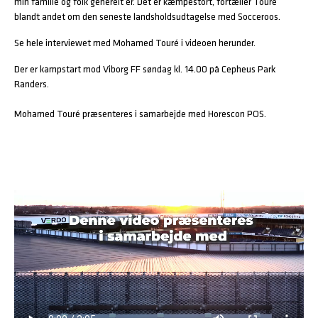
min familie og folk generelt er. Det er kæmpestort, fortæller Touré
blandt andet om den seneste landsholdsudtagelse med Socceroos.
Se hele interviewet med Mohamed Touré i videoen herunder.
Der er kampstart mod Viborg FF søndag kl. 14.00 på Cepheus Park
Randers.
Mohamed Touré præsenteres i samarbejde med Horescon POS.