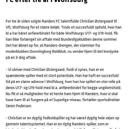
FC efter tre år i Wolfsburg
For tre år siden solgte Randers FC talentfulde Christian Østergaard til
VfL Wolfsburg for et større beløb. Trods et succesfuldt ophold, hvor han
bl.a har båret anførerbindet for både Wolfsburgs U17- og U19-hold, fik
han ikke forlænget sin aftale med Bundesligaklubben denne sommer.
Det har åbnet op for, at Randers-drengen, der stammer fra
moderklubben Dronningborg Boldklub, nu vender hjem til det kronjyske
på en 3-årig aftale.
- Vi skriver med Christian Østergaard, fordi vi synes, han er en
spændende spiller med et stort potentiale. Han har haft en succesfuld
tid på en større adresse i Wolfsburg, hvor han har spillet en stor rolle på
deres U17- og U19-hold med bl.a. anførerbindet for begge ungdomshold.
Nu fik vi så muligheden for at hente ham hjem til Randers, hvor vi skal
have ham til at fungere på et Superliga-niveau, fortæller sportsdirektør
Søren Pedersen.
- Christian er en dygtig fodboldspiller og har været dygtig hele vejen op
gennem talentsystemet. Han er en rigtig Randers-spiller, som er