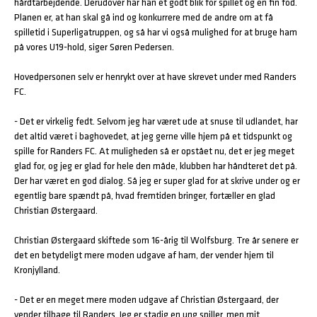
hårdtarbejdende. Derudover har han et godt blik for spillet og en fin fod.
Planen er, at han skal gå ind og konkurrere med de andre om at få
spilletid i Superligatruppen, og så har vi også mulighed for at bruge ham
på vores U19-hold, siger Søren Pedersen.
Hovedpersonen selv er henrykt over at have skrevet under med Randers
FC.
- Det er virkelig fedt. Selvom jeg har været ude at snuse til udlandet, har
det altid været i baghovedet, at jeg gerne ville hjem på et tidspunkt og
spille for Randers FC. At muligheden så er opstået nu, det er jeg meget
glad for, og jeg er glad for hele den måde, klubben har håndteret det på.
Der har været en god dialog. Så jeg er super glad for at skrive under og er
egentlig bare spændt på, hvad fremtiden bringer, fortæller en glad
Christian Østergaard.
Christian Østergaard skiftede som 16-årig til Wolfsburg. Tre år senere er
det en betydeligt mere moden udgave af ham, der vender hjem til
Kronjylland.
- Det er en meget mere moden udgave af Christian Østergaard, der
vender tilbage til Randers. Jeg er stadig en ung spiller, men mit